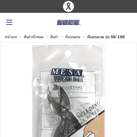
หน้าแรก
สินค้าทั้งหมด
สินค้า
ที่ถอนลวด
ที่ถอนลวด รุ่น SR-100