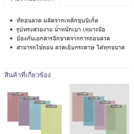
ที่ถอนลวด ผลิตจากเหล็กชุบนิเกิ้ล
รูปทรงสวยงาม น้ำหนักเบา เหมาะมือ
ป้องกันเอกสารฉีกขาดจากการถอนลวด
สามารถใช้ถอน ลวดเย็บกระดาษ ได้ทุกขนาด
สินค้าที่เกี่ยวข้อง