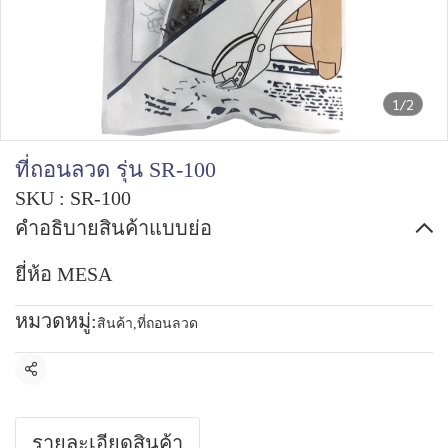
1/2
ที่ถอนลวด รุ่น SR-100
SKU : SR-100
คำอธิบายสินค้าแบบย่อ
ยี่ห้อ MESA
หมวดหมู่:
สินค้า
,
ที่ถอนลวด
แชร์
รายละเอียดสินค้า