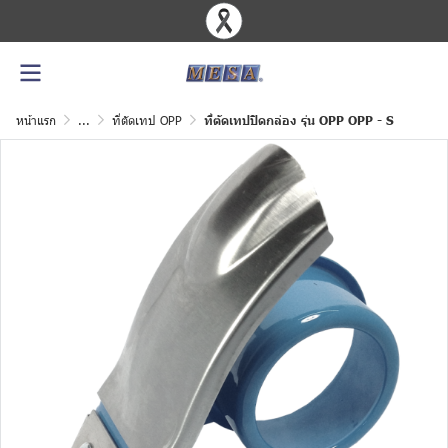
หน้าแรก
...
ที่ตัดเทป OPP
ที่ตัดเทปปิดกล่อง รุ่น OPP OPP - S