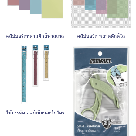
คลิปบอร์ดพลาสติกสีพาสเทล
คลิปบอร์ด พลาสติกสีใส
ไม้บรรทัด อลูมิเนียมอะโนไดร์