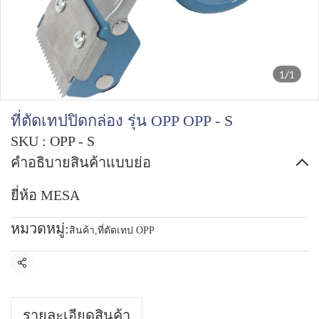
1/1
ที่ตัดเทปปิดกล่อง รุ่น OPP OPP - S
SKU : OPP - S
คำอธิบายสินค้าแบบย่อ
ยี่ห้อ MESA
หมวดหมู่:
สินค้า
,
ที่ตัดเทป OPP
แชร์
รายละเอียดสินค้า