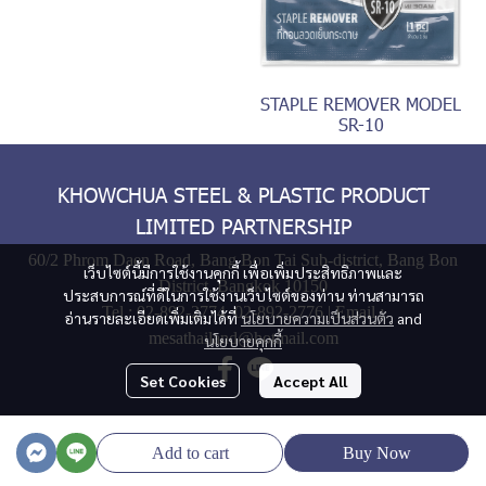
STAPLE REMOVER MODEL
SR-10
KHOWCHUA STEEL & PLASTIC PRODUCT
LIMITED PARTNERSHIP
60/2 Phrom Daen Road, Bang Bon Tai Sub-district, Bang Bon
เว็บไซต์นี้มีการใช้งานคุกกี้ เพื่อเพิ่มประสิทธิภาพและ
District, Bangkok 10150
ประสบการณ์ที่ดีในการใช้งานเว็บไซต์ของท่าน ท่านสามารถ
Tel :
02-892-2774
,
02-892-2776
| Email :
อ่านรายละเอียดเพิ่มเติมได้ที่
นโยบายความเป็นส่วนตัว
and
mesathailand@hotmail.com
นโยบายคุกกี้
Set Cookies
Accept All
© Copyright 2024 | All Rights Reserved
Add to cart
Buy Now
Powered By
MakeWebEasy