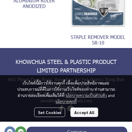
ALUMINIUM RULER
ANODIZED
STAPLE REMOVER MODEL
SR-10
KHOWCHUA STEEL & PLASTIC PRODUCT
LIMITED PARTNERSHIP
60/2 Phrom Daen Road, Bang Bon Tai Sub-district, Bang Bon
เว็บไซต์นี้มีการใช้งานคุกกี้ เพื่อเพิ่มประสิทธิภาพและ
District, Bangkok 10150
ประสบการณ์ที่ดีในการใช้งานเว็บไซต์ของท่าน ท่านสามารถ
Tel :
02-892-2774
,
02-892-2776
| Email :
อ่านรายละเอียดเพิ่มเติมได้ที่
นโยบายความเป็นส่วนตัว
and
mesathailand@hotmail.com
นโยบายคุกกี้
Set Cookies
Accept All
© Copyright 2024 | All Rights Reserved
Contact us