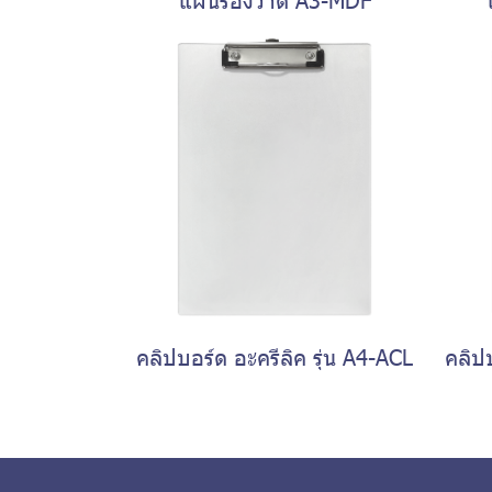
คลิปบอร์ด อะครีลิค รุ่น A4-ACL
คลิปบ