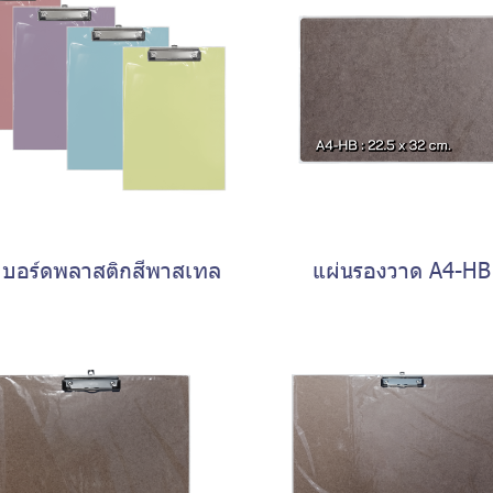
ปบอร์ดพลาสติกสีพาสเทล
แผ่นรองวาด A4-HB